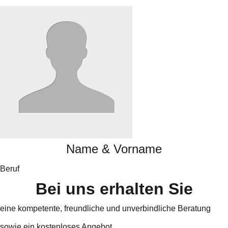
Name & Vorname
Beruf
B
e
i
u
n
s
e
r
h
a
l
t
e
n
S
i
e
eine kompetente, freundliche und unverbindliche Beratung
sowie ein kostenloses Angebot.