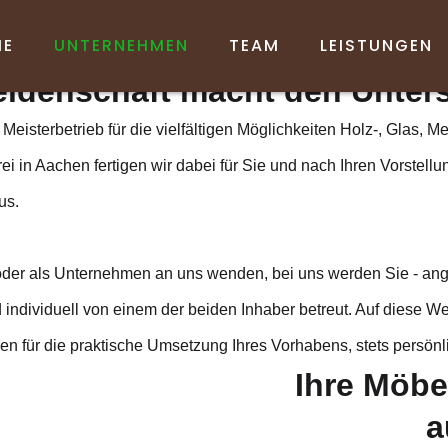
s Tischler-Team Aac
ME
UNTERNEHMEN
TEAM
LEISTUNGEN
eidenschaft macht den Unter
Meisterbetrieb für die vielfältigen Möglichkeiten Holz-, Glas, Me
ei in Aachen fertigen wir dabei für Sie und nach Ihren Vorstell
us.
oder als Unternehmen an uns wenden, bei uns werden Sie - ang
d individuell von einem der beiden Inhaber betreut. Auf diese 
en für die praktische Umsetzung Ihres Vorhabens, stets persönli
Ihre Möbe
a