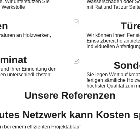
e. Wir unterstützen Sie
Wasserschaden oder Sc
 Werkstoffe
mit Rat und Tat zur Seit
en
Tür
raturen an Holzwerken,
Wir können Ihnen Fenste
Einsatzbereiche anbiet
individuellen Anfertigun
aminat
Sond
und Ihrer Einrichtung den
en unterschiedlichsten
Sie legen Wert auf krea
fertigen sämtliche Holz
höchster Qualität zum m
Unsere Referenzen
utes Netzwerk kann Kosten 
n bei einem effizienten Projektablauf