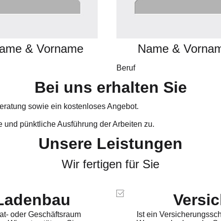
ame & Vorname
Name & Vorna
Beruf
B
e
i
u
n
s
e
r
h
a
l
t
e
n
S
i
e
Beratung sowie ein kostenloses Angebot.
e und pünktliche Ausführung der Arbeiten zu.
Unsere Leistungen
Wir fertigen für Sie
 Ladenbau
Versi
ivat- oder Geschäftsraum
Ist ein Versicherungssc