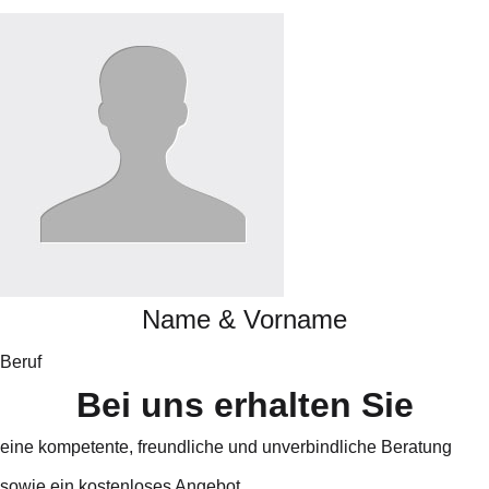
Name & Vorname
Beruf
B
e
i
u
n
s
e
r
h
a
l
t
e
n
S
i
e
eine kompetente, freundliche und unverbindliche Beratung
sowie ein kostenloses Angebot.