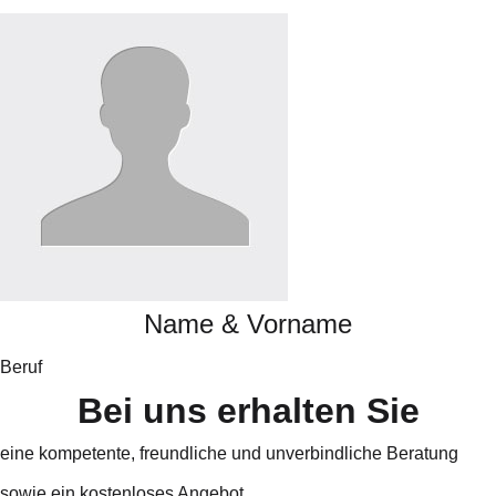
Name & Vorname
Beruf
B
e
i
u
n
s
e
r
h
a
l
t
e
n
S
i
e
eine kompetente, freundliche und unverbindliche Beratung
sowie ein kostenloses Angebot.