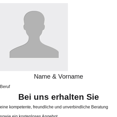
Name & Vorname
Beruf
B
e
i
u
n
s
e
r
h
a
l
t
e
n
S
i
e
eine kompetente, freundliche und unverbindliche Beratung
sowie ein kostenloses Angebot.